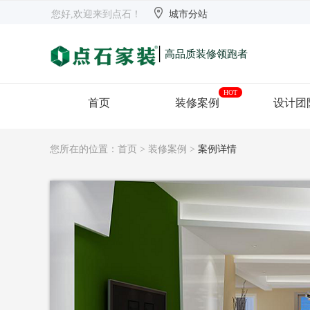


欢迎来到点石
长沙
【切换】
您好,欢迎来到点石！
城市分站
|
高品质装修领跑者
HOT
首页
装修案例
设计团
您所在的位置：
首页
>
装修案例
>
案例详情