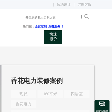
400 048 0731
|
预约设计
|
咨询客服
关注微信公众账号
咨询电话
热门搜：
全案定制
免费服务
1
快速
报价
香花电力装修案例
现代
160平米
四居室

香花电力
在线咨询