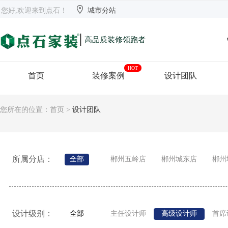


欢迎来到点石
长沙
【切换】
您好,欢迎来到点石！
城市分站
|
高品质装修领跑者
HOT
首页
装修案例
设计团队
您所在的位置：
首页
>
设计团队
所属分店：
全部
郴州五岭店
郴州城东店
郴州
设计级别：
全部
主任设计师
高级设计师
首席