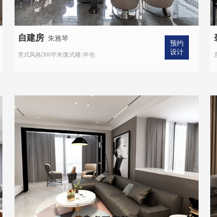
自建房
朱雅琴
预约
设计
意式风格|300平米|复式楼 |半包