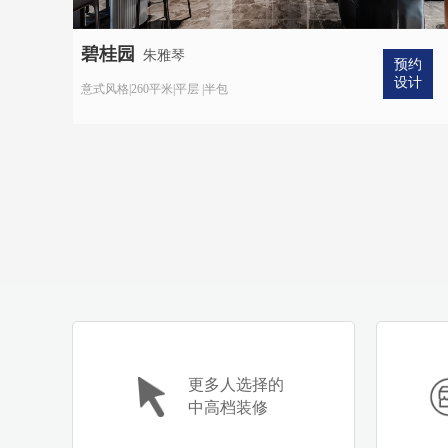
碧桂园
朱雅琴
预约
设计
意式风格|260平米|平层 |半包
更多人选择的
中高档装修