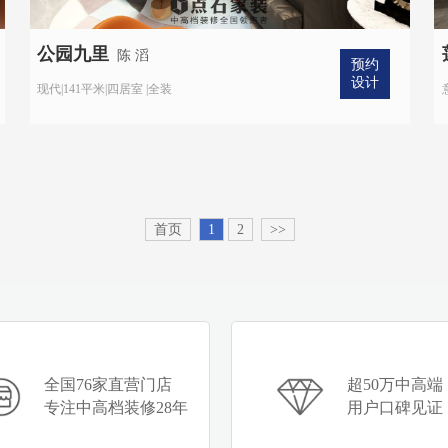
公园九里
陈 滔
预约
设计
现代|141平米|四居室 |全装
首页
1
2
>>
全国76家直营门店
超50万中高端
专注中高档装修28年
用户口碑见证