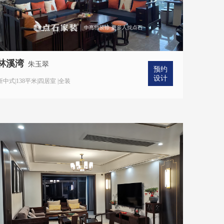
林溪湾
朱玉翠
预约
设计
新中式|138平米|四居室 |全装