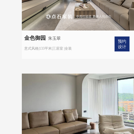
金色御园
朱玉翠
预约
设计
意式风格|133平米|三居室 |全装