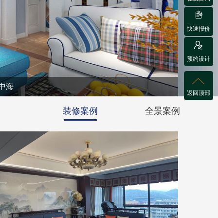

快速报价

预约设计

地中海
返回顶部
装修案例
全景案例