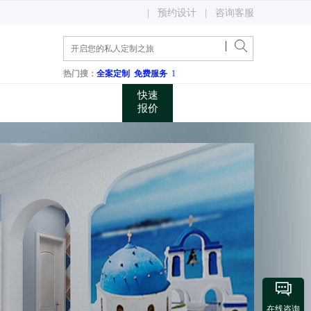
400 048 0731
|
预约设计
|
咨询客服
关注微信公众账号
咨询电话
热门搜：
全案定制
免费服务
1
快速
报价

在线咨询