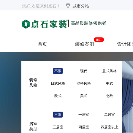


欢迎来到点石
长沙
【切换】
您好,欢迎来到点石！
城市分站
|
高品质装修领跑者
HOT
首页
装修案例
设计团
不限
现代
意式风格
装修
日式风格
混搭风格
中式
风格
欧式
美式
北欧
地中海
法式
新中式
不限
一居室
二居室
简美
后现代
东南亚
居室
三居室
四居室
四居室以上
类型