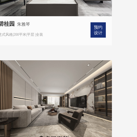
碧桂园
朱雅琴
预约
设计
意式风格|200平米|平层 |全装