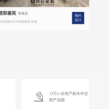
莲郡嘉苑
李双全
预约
设计
意式风格|162平米|四居室 |全装
23万㎡自有产权木作定
制产业园