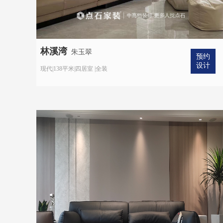
林溪湾
朱玉翠
预约
设计
现代|138平米|四居室 |全装