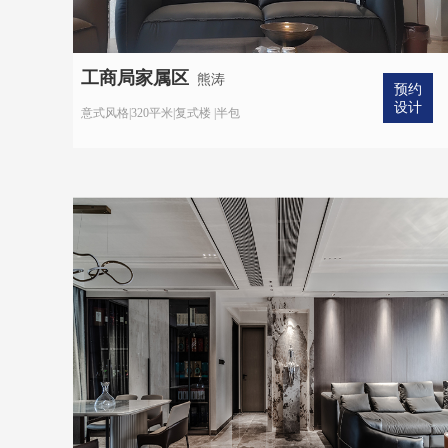
工商局家属区
熊涛
预约
设计
意式风格|320平米|复式楼 |半包