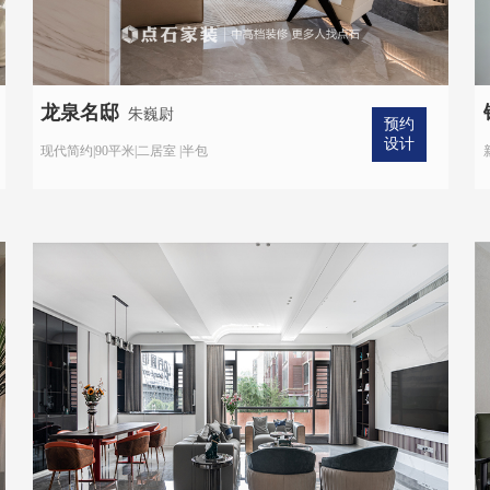
龙泉名邸
朱巍尉
预约
设计
现代简约|90平米|二居室 |半包