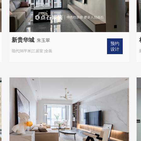
新贵华城
朱玉翠
预约
设计
现代|98平米|三居室 |全装