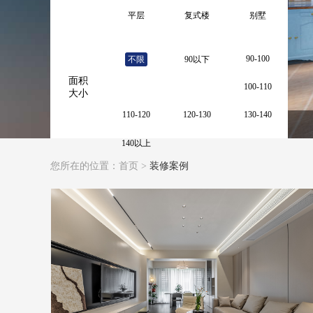
其他风格
现代轻奢
现代简约
平层
复式楼
别墅
奶油风
联排
90-100
不限
90以下
面积
100-110
大小
110-120
120-130
130-140
140以上
您所在的位置：
首页
>
装修案例