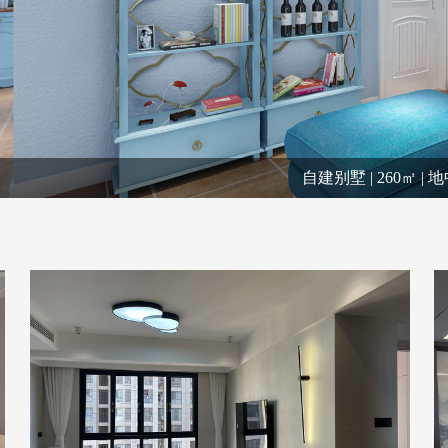
自建别墅
| 260㎡
| 