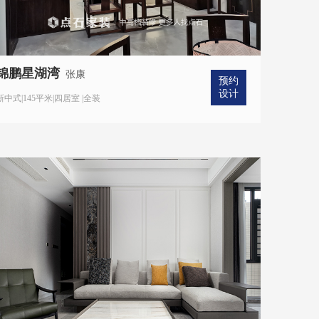
锦鹏星湖湾
张康
预约
设计
新中式|145平米|四居室 |全装