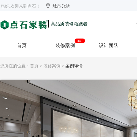


欢迎来到点石
长沙
【切换】
您好,欢迎来到点石！
城市分站
|
高品质装修领跑者
HOT
首页
装修案例
设计团队
您所在的位置：
首页
>
装修案例
>
案例详情