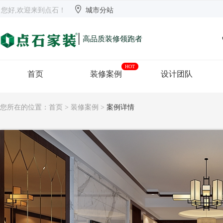


欢迎来到点石
长沙
【切换】
您好,欢迎来到点石！
城市分站
|
高品质装修领跑者
HOT
首页
装修案例
设计团队
您所在的位置：
首页
>
装修案例
>
案例详情