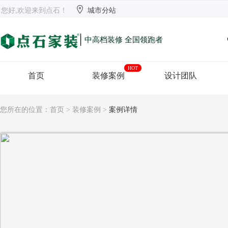


欢迎来到点石
长沙
【切换】
您好,欢迎来到点石！
城市分站
|
中高档装修 全国领跑者
HOT
首页
装修案例
设计团队
您所在的位置：
首页
>
装修案例
>
案例详情