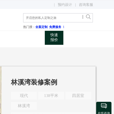
400 048 0731
|
预约设计
|
咨询客服
关注微信公众账号
咨询电话
热门搜：
全案定制
免费服务
1
快速
报价
林溪湾装修案例
现代
138平米
四居室

林溪湾
在线咨询