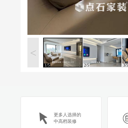
<
1/5
2/5
3/
更多人选择的
中高档装修