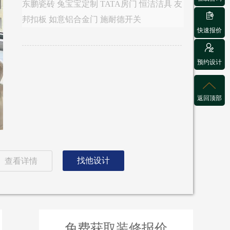
东鹏瓷砖 兔宝宝定制 TATA房门 恒洁洁具 友

邦扣板 如意铝合金门 施耐德开关
快速报价

预约设计

返回顶部
找他设计
查看详情
免费获取装修报价