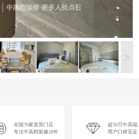
>
5
4/5
5/5
全国76家直营门店
超50万中高端
专注中高档装修28年
用户口碑见证