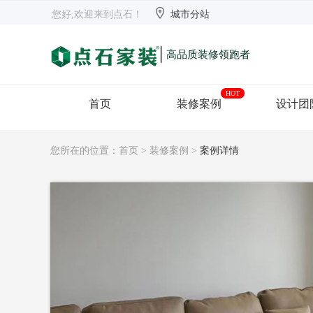


欢迎来到点石
长沙
【切换】
您好,欢迎来到点石！
城市分站
|
高品质装修领跑者
HOT
首页
装修案例
设计团
您所在的位置：
首页
>
装修案例
>
案例详情