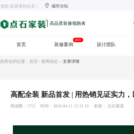


欢迎来到点石
长沙
【切换】
您好,欢迎来到点石！
城市分站
|
高品质装修领跑者
HOT
首页
装修案例
设计团队
您所在的位置：
首页
>
新闻动态
>
文章详情
高配全装 新品首发 | 用热销见证实力
阅读数：1751 时间：2024-04-11 15:31:16 来源： 点石家装