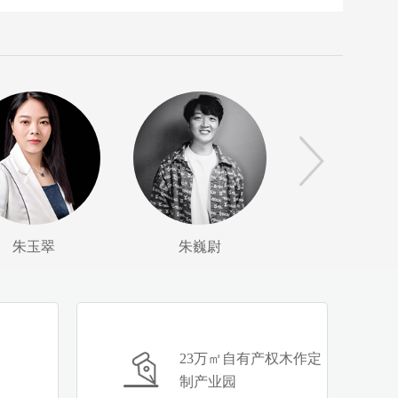
朱玉翠
朱巍尉
23万㎡自有产权木作定
制产业园