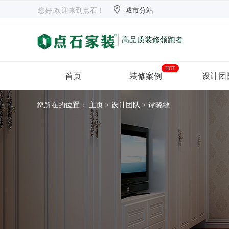


欢迎来到点石
长沙
【切换】
您好,欢迎来到点石！
城市分站
|
高品质装修领跑者
HOT
首页
装修案例
设计团
您所在的位置：
主页
>
设计团队
> 谭晓敏