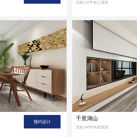
北欧|142平米|三居室
千里湖山
预约设计
北欧|146平米|四居室