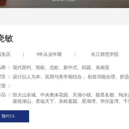
晓敏
城东店
|
9年从业年限
|
长江师范学院
格 ：
现代简约、简欧、北欧、新中式、田园、东南亚
念 ：
设计以人为本、实用与美学相结合， 创造功能合理、舒
质 ：
品 ：
恒大山水城、中央奥体花园、天湖小镇、疑星名都、纯水
嘉悦湖山、君临天下、东岭嘉园、星湖湾、华尔蓝湾、千
预约TA