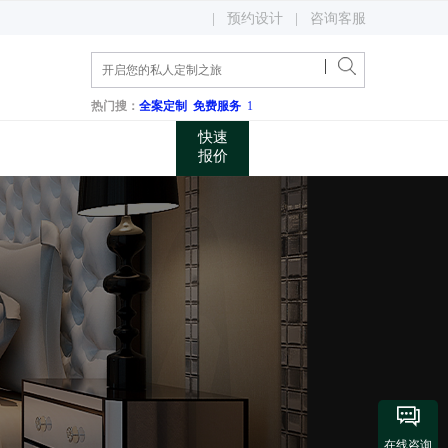
400 048 0731
|
预约设计
|
咨询客服
关注微信公众账号
咨询电话
热门搜：
全案定制
免费服务
1
快速
报价

在线咨询