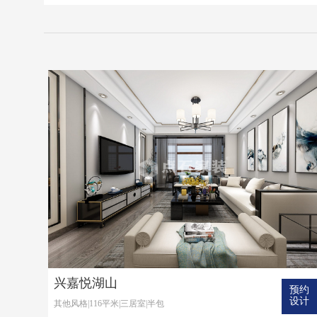
兴嘉悦湖山
预约
设计
其他风格|116平米|三居室|半包