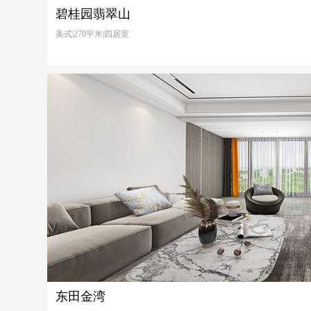
碧桂园翡翠山
美式|270平米|四居室
东田金湾