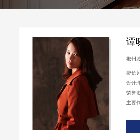
谭
郴州
擅长风
设计理
荣誉资
主要作