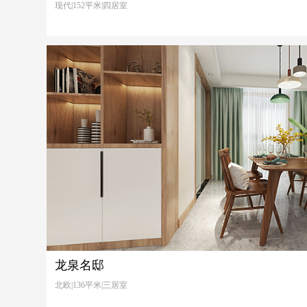
现代|152平米|四居室
龙泉名邸
北欧|136平米|三居室