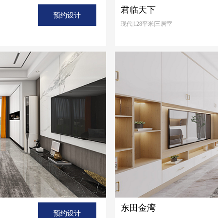
君临天下
预约设计
现代|128平米|三居室
东田金湾
预约设计