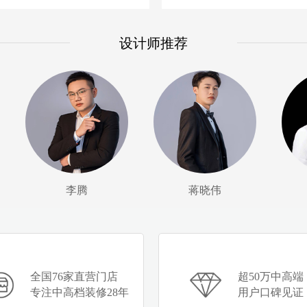
设计师推荐
李腾
蒋晓伟
全国76家直营门店
超50万中高端
专注中高档装修28年
用户口碑见证