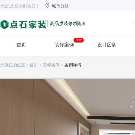


欢迎来到点石
长沙
【切换】
您好,欢迎来到点石！
城市分站
|
高品质装修领跑者
HOT
首页
装修案例
设计团队
您所在的位置：
首页
>
装修案例
>
案例详情