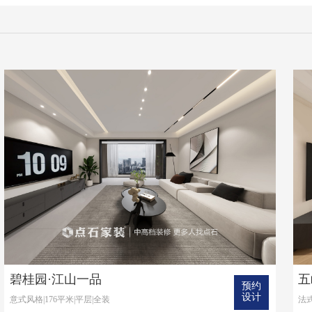
碧桂园·江山一品
五
预约
设计
意式风格|176平米|平层|全装
法式