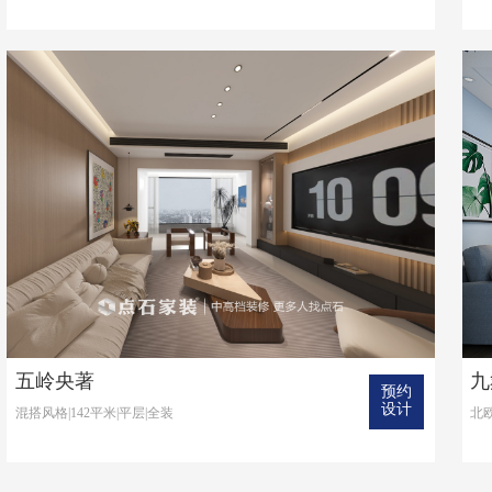
五岭央著
九
预约
设计
混搭风格|142平米|平层|全装
北欧