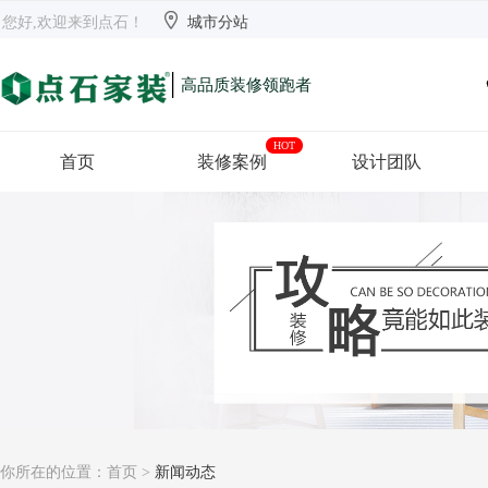


欢迎来到点石
长沙
【切换】
您好,欢迎来到点石！
城市分站
|
高品质装修领跑者
HOT
首页
装修案例
设计团队
你所在的位置：
首页
>
新闻动态